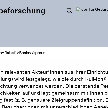
habeforschung
Suchen
×
Suche
Gebärdensprach
ss="label">Basic</span>
relevanten Akteur*innen aus Ihrer Einrichtun
tlung) wird festgelegt, wie die durch KulMo
richtung verwendet werden. Die beratende Pe
keiten auf und legt gemeinsam mit Ihnen di
g fest (z. B. genauere Zielgruppendefinition, 
er Besucher*innen mit unterschiedlichen Aspe