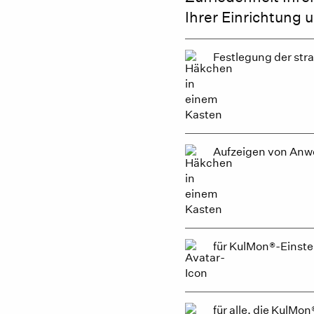
Ihrer Einrichtung u.
Festlegung der str
Aufzeigen von An
für KulMon®-Einste
für alle, die KulMo