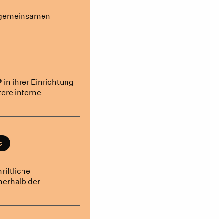
s gemeinsamen
® in ihrer Einrichtung
tere interne
c
riftliche
nerhalb der