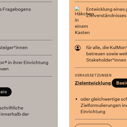
es Fragebogens
Entwicklung eine
Zielverständnisses
steiger*innen
für alle, die KulMon
betreuen sowie wei
Stakeholder*innen
Mon® in ihrer Einrichtung
euen
VORAUSSETZUNGEN
Zielentwicklung
Basi
sic
oder gleichwertige sch
Zielformulierungen in
schriftliche
Einrichtung
 innerhalb der