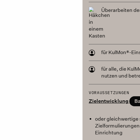
Überarbeiten d
für KulMon®-Ein
für alle, die Kul
nutzen und betr
VORAUSSETZUNGEN
Zielentwicklung
Ba
oder gleichwertige 
Zielformulierungen
Einrichtung