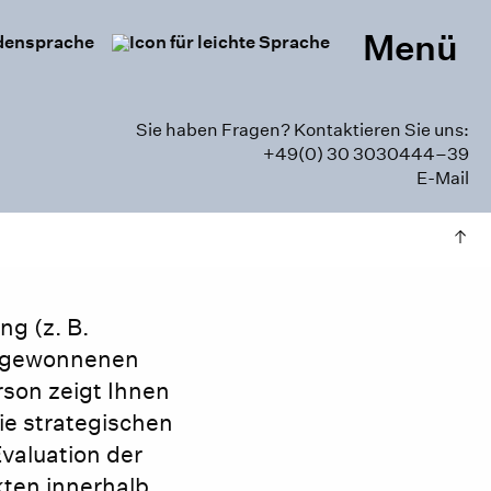
Menü
e
Leichte Sprache
Sie haben Fragen? Kontaktieren Sie uns:
+49(0) 30 3030444–39
E-Mail
g (z. B.
n® gewonnenen
rson zeigt Ihnen
e strategischen
Evaluation der
kten innerhalb