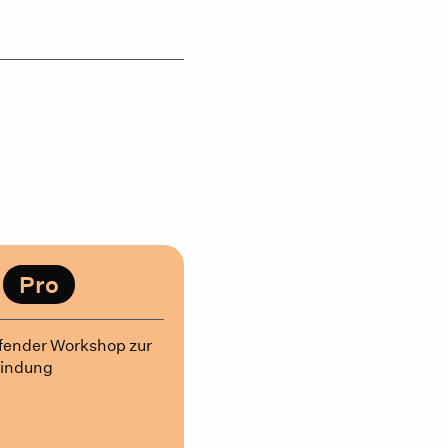
g
Pro
fender Workshop zur
findung