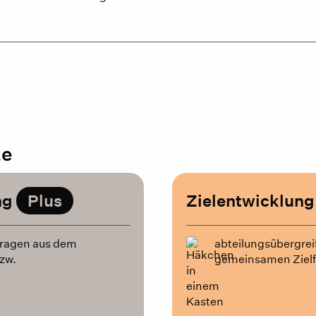
te
ng
Plus
Zielentwicklun
Fragen aus dem
abteilungsübergrei
zw.
gemeinsamen Ziel