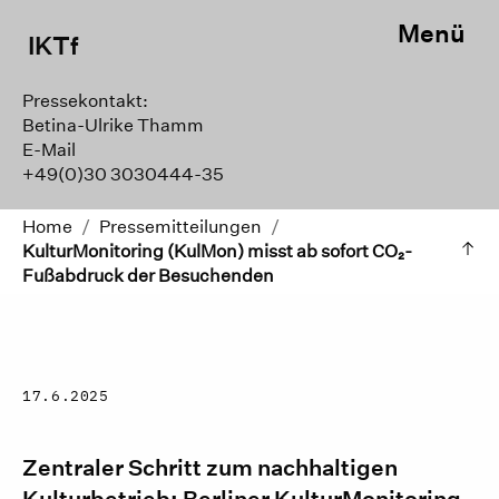
Menü
IKTf
Pressekontakt:
Betina-Ulrike Thamm
E-Mail
+49(0)30 3030444-35
Home
/
Pressemitteilungen
/
KulturMonitoring (KulMon) misst ab sofort CO₂-
Fußabdruck der Besuchenden
17.6.2025
Zentraler Schritt zum nachhaltigen